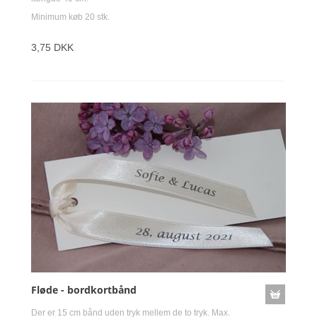
Minimum køb 20 stk.
3,75 DKK
Fløde - bordkortbånd
Der er 15 cm bånd uden tryk mellem de to tryk. Max.