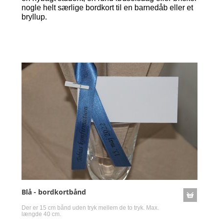
nogle helt særlige bordkort til en barnedåb eller et
bryllup.
Blå - bordkortbånd
Der er 15 cm bånd uden tryk mellem de to tryk. Max.
længde 40 cm.