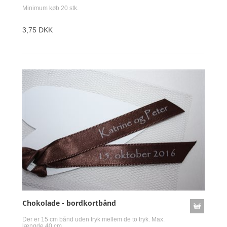
Minimum køb 20 stk.
3,75 DKK
Chokolade - bordkortbånd
Der er 15 cm bånd uden tryk mellem de to tryk. Max.
længde 40 cm.