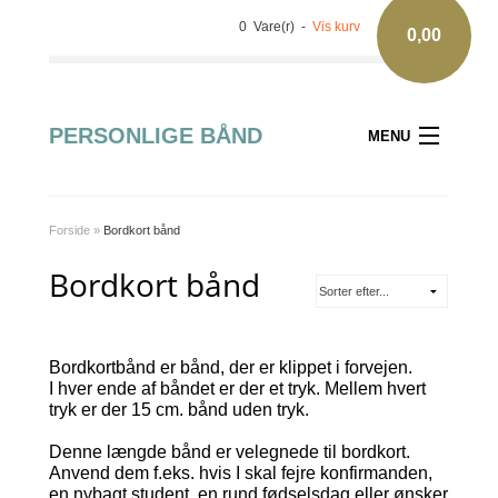
0 Vare(r) -
Vis kurv
0,00
PERSONLIGE BÅND
MENU
Forside
»
Bordkort bånd
Bordkort bånd
Bordkortbånd er bånd, der er klippet i forvejen.
I hver ende af båndet er der et tryk. Mellem hvert
tryk er der 15 cm. bånd uden tryk.
Denne længde bånd er velegnede til bordkort.
Anvend dem f.eks. hvis I skal fejre konfirmanden,
en nybagt student, en rund fødselsdag eller ønsker