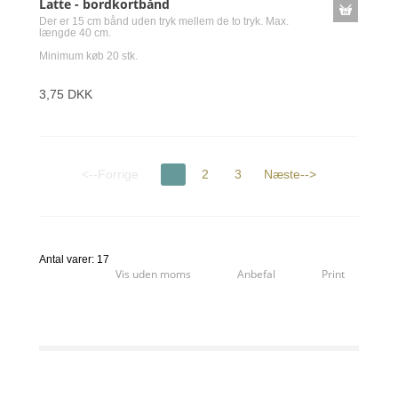
Latte - bordkortbånd
Der er 15 cm bånd uden tryk mellem de to tryk. Max.
længde 40 cm.
Minimum køb 20 stk.
3,75 DKK
<--Forrige
1
2
3
Næste-->
Antal varer: 17
Vis uden moms
Anbefal
Print