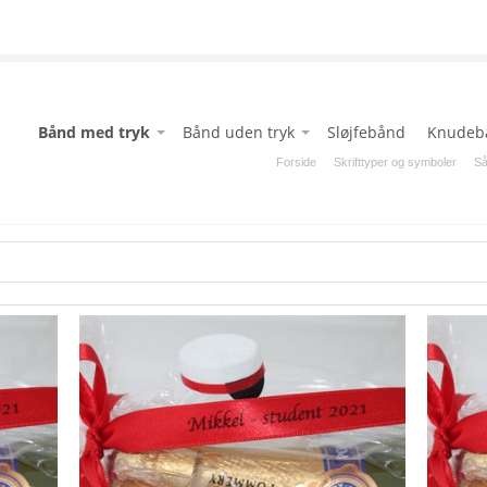
Bånd med tryk
Bånd uden tryk
Sløjfebånd
Knudeb
Blå
Blå
Forside
Skrifttyper og symboler
Så
Chokolade
Chokolade
Fløde
Fløde
Grøn
Grøn
Grå
Grå
Hvid
Hvid
Kobber
Kobber
Latte
Latte
Lime
Lime
Lys lilla
Lys lilla