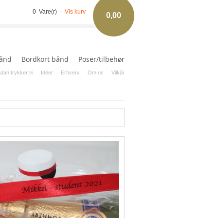
0 Vare(r) -
Vis kurv
0,00
ånd
Bordkort bånd
Poser/tilbehør
dan trykker vi
Idéer
Erhverv
Om os
Vilkår