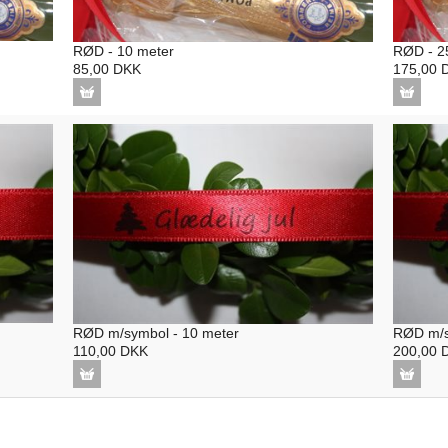
Lyseblå
Lyseblå
Lyserød
Lyserød
RØD - 10 meter
RØD - 2
Pink
Mørk blå
85,00 DKK
175,00
Rød
Pink
Sølv
Rød
Turkis
Sand
Sort
Sølv
Turkis
RØD m/symbol - 10 meter
RØD m/s
110,00 DKK
200,00