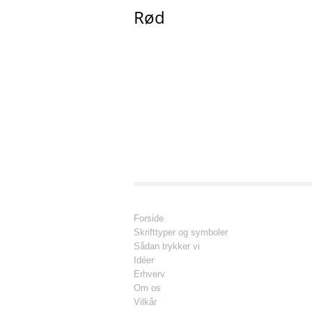
Rød
Her vælger du om du ønsker at
- bestille bånd med tekst
- bestille bånd med tekst og et symbol
... og hvor mange meter du ønsker at bes
Når du har valgt det, udfylder du, under 
Forside
Skrifttyper og symboler
Sådan trykker vi
Idéer
Erhverv
Om os
Vilkår