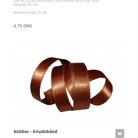
Der er 25 cm bånd uden tryk mellem de to tryk. Max.
længde 55 cm.
Minimum køb 20 stk
4,75 DKK
Kobber - knudebånd