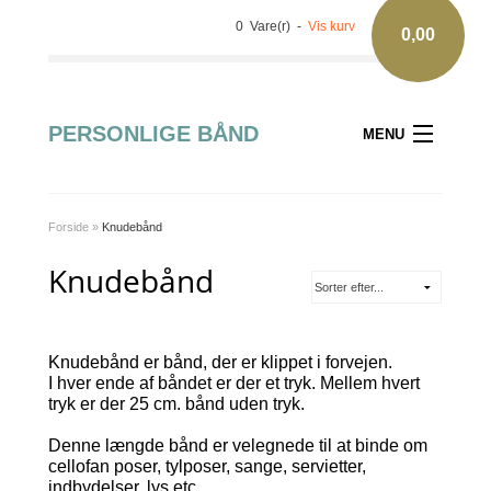
0 Vare(r) -
Vis kurv
0,00
PERSONLIGE BÅND
MENU
Forside
»
Knudebånd
Knudebånd
Knudebånd er bånd, der er klippet i forvejen.
I hver ende af båndet er der et tryk. Mellem hvert
tryk er der 25 cm. bånd uden tryk.
Denne længde bånd er velegnede til at binde om
cellofan poser, tylposer, sange, servietter,
indbydelser, lys etc.