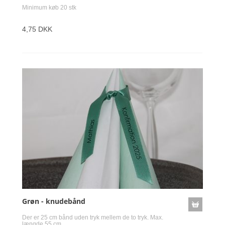
Minimum køb 20 stk
4,75 DKK
Grøn - knudebånd
Der er 25 cm bånd uden tryk mellem de to tryk. Max.
længde 55 cm.