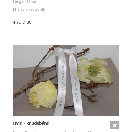
længde 55 cm.
Minimum køb 20 stk
4,75 DKK
Hvid - knudebånd