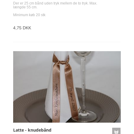
Der er 25 cm bånd uden tryk mellem de to tryk. Max.
længde 55 cm.
Minimum køb 20 stk
4,75 DKK
Latte - knudebånd