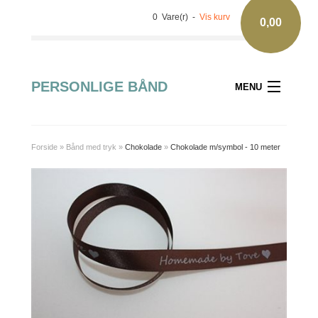
0 Vare(r) -
Vis kurv
0,00
PERSONLIGE BÅND
MENU
Forside
»
Bånd med tryk
»
Chokolade
»
Chokolade m/symbol - 10 meter