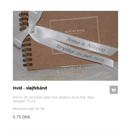
Hvid - sløjfebånd
Der er 35 cm bånd uden tryk mellem de to tryk. Max.
længde 75 cm.
Minimum køb 20 stk
5,75 DKK