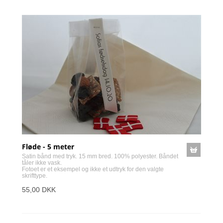
Fløde - 5 meter
Satin bånd med tryk. 15 mm bred. 100% polyester. Båndet
tåler ikke vask.
Fotoet er et eksempel og ikke et udtryk for den valgte
skrifttype.
55,00 DKK