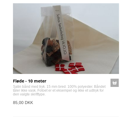
Fløde - 10 meter
Satin bånd med tryk. 15 mm bred. 100% polyester. Båndet
tåler ikke vask. Fotoet er et eksempel og ikke et udtryk for
den valgte skrifttype.
85,00 DKK