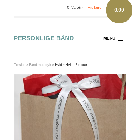
0 Vare(r) -
Vis kurv
0,00
PERSONLIGE BÅND
MENU
Forside
»
Bånd med tryk
»
Hvid
»
Hvid - 5 meter