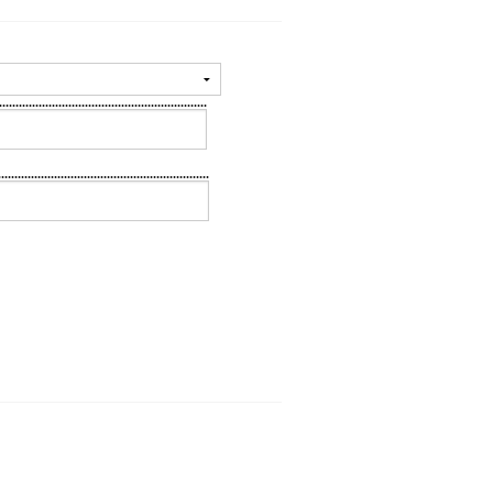
.....................................................
....................................................