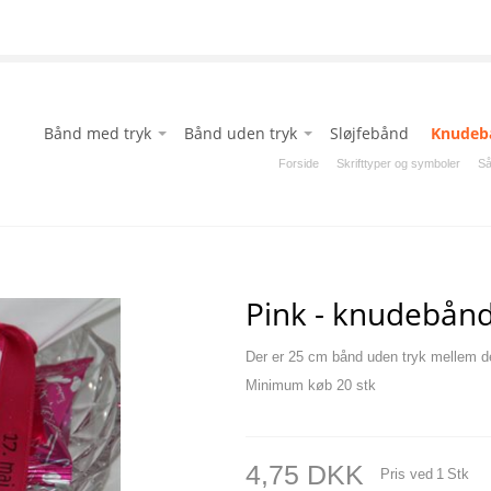
Bånd med tryk
Bånd uden tryk
Sløjfebånd
Knudeb
Blå
Blå
Forside
Skrifttyper og symboler
Så
Chokolade
Chokolade
Fløde
Fløde
Grøn
Grøn
Grå
Grå
Pink - knudebån
Hvid
Hvid
Der er 25 cm bånd uden tryk mellem d
Kobber
Kobber
Minimum køb 20 stk
Latte
Latte
Lime
Lime
Lys lilla
Lys lilla
4,75 DKK
Pris ved
1
Stk