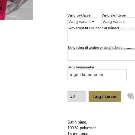
Lyseblå
Lyseblå
Lyserød
Lyserød
Vælg trykfarve
Vælg skrifttype
Pink
Mørk blå
Rød
Pink
Skriv tekst til ene ende af båndet...........................
Sølv
Rød
Turkis
Sand
Skriv tekst til anden ende af båndet........................
Sort
Sølv
Skriv kommentar
Turkis
Satin bånd.
100 % polyester.
15 mm bred.