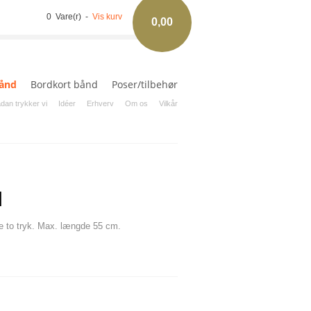
0 Vare(r) -
Vis kurv
0,00
ånd
Bordkort bånd
Poser/tilbehør
dan trykker vi
Idéer
Erhverv
Om os
Vilkår
d
e to tryk. Max. længde 55 cm.